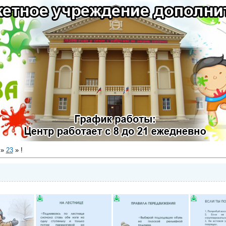
»
23
» !