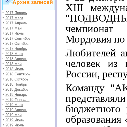
Архив записей
XIII междун
2017 Январь
"ПОДВОДНЫ
2017 Март
2017 Апрель
чемпионат 
2017 Май
2017 Июнь
Мордовия по 
2017 Сентябрь
2017 Октябрь
2017 Ноябрь
Любителей ак
2018 Март
2018 Апрель
человек из 
2018 Май
2018 Июль
России, респ
2018 Сентябрь
2018 Октябрь
Команду "А
2018 Ноябрь
2018 Декабрь
2019 Январь
представлял
2019 Февраль
2019 Март
бюджетного 
2019 Апрель
2019 Май
образования 
2019 Июнь
2019 Июль