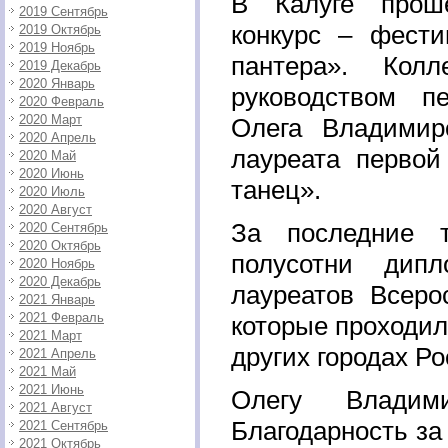
В Калуге проше
2019 Сентябрь
конкурс – фест
2019 Октябрь
2019 Ноябрь
пантера». Кол
2019 Декабрь
2020 Январь
руководством пе
2020 Февраль
2020 Март
Олега Владимир
2020 Апрель
лауреата перво
2020 Май
2020 Июнь
танец».
2020 Июль
2020 Август
За последние т
2020 Сентябрь
2020 Октябрь
полусотни дип
2020 Ноябрь
2020 Декабрь
лауреатов Всеро
2021 Январь
2021 Февраль
которые проходили
2021 Март
других городах Ро
2021 Апрель
2021 Май
2021 Июнь
Олегу Владим
2021 Август
Благодарность за
2021 Сентябрь
2021 Октябрь