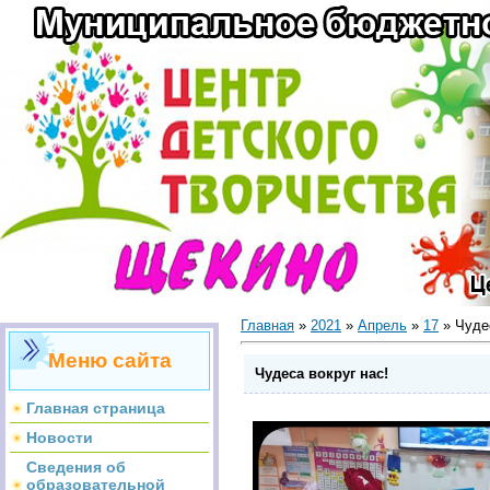
Главная
»
2021
»
Апрель
»
17
» Чудес
Меню сайта
Чудеса вокруг нас!
Главная страница
Новости
Сведения об
образовательной