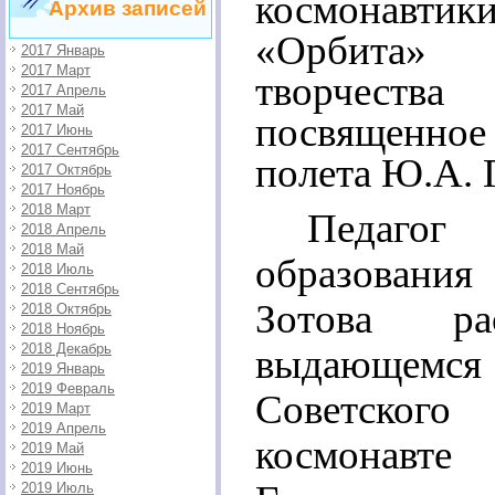
космонавтик
Архив записей
«Орбита»
2017 Январь
2017 Март
творчества
2017 Апрель
2017 Май
посвященно
2017 Июнь
2017 Сентябрь
полета Ю.А. 
2017 Октябрь
2017 Ноябрь
2018 Март
Педагог
2018 Апрель
2018 Май
образовани
2018 Июль
2018 Сентябрь
Зотова ра
2018 Октябрь
2018 Ноябрь
2018 Декабрь
выдающемс
2019 Январь
2019 Февраль
Советског
2019 Март
2019 Апрель
космонавт
2019 Май
2019 Июнь
2019 Июль