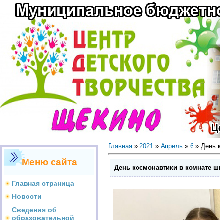
Главная
»
2021
»
Апрель
»
6
» День 
Меню сайта
День космонавтики в комнате ш
Главная страница
Новости
Сведения об
образовательной