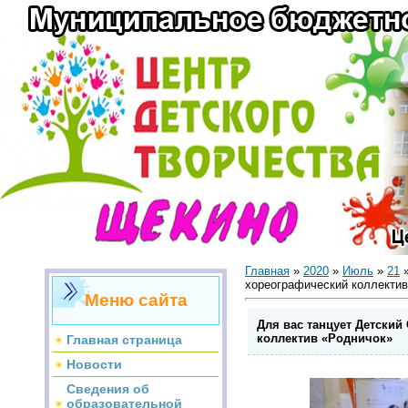
Главная
»
2020
»
Июль
»
21
»
хореографический коллектив
Меню сайта
Для вас танцует Детски
коллектив «Родничок»
Главная страница
Новости
Сведения об
образовательной