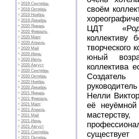
2019 Сентябрь
своём коллек
2019 Октябрь
2019 Ноябрь
хореографи
2019 Декабрь
2020 Январь
ЦДТ «Род
2020 Февраль
коллективу б
2020 Март
2020 Апрель
творческого к
2020 Май
2020 Июнь
юный возр
2020 Июль
коллектива е
2020 Август
2020 Сентябрь
Создател
2020 Октябрь
2020 Ноябрь
руководитель
2020 Декабрь
2021 Январь
Нелли Виктор
2021 Февраль
её неуёмной 
2021 Март
2021 Апрель
мастерст
2021 Май
2021 Июнь
профессионал
2021 Август
существует
2021 Сентябрь
2021 Октябрь