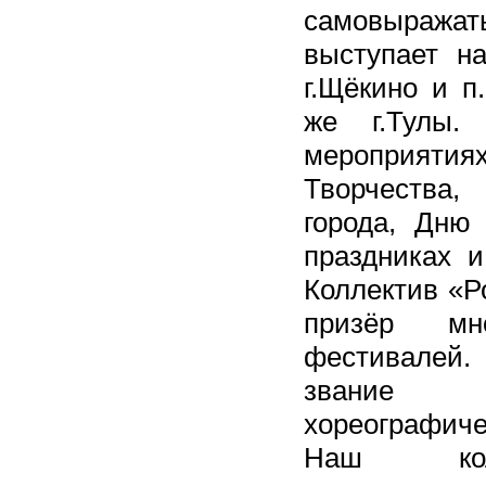
самовыражат
выступает н
г.Щёкино и п
же г.Тулы.
мероприятия
Творчества
города, Дню 
праздниках и
Коллектив «Р
призёр м
фестивалей
звание 
хореографич
Наш кол