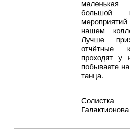
маленькая
большой к
мероприяти
нашем колле
Лучше при
отчётные к
проходят у 
побываете на
танца.
Солистк
Галактионова