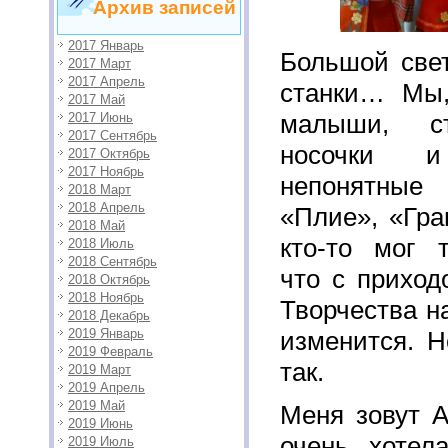
Архив записей
2017 Январь
Большой свет
2017 Март
2017 Апрель
станки… Мы,
2017 Май
малыши, ст
2017 Июнь
2017 Сентябрь
носочки 
2017 Октябрь
2017 Ноябрь
непонятные
2018 Март
2018 Апрель
«Плие», «Гра
2018 Май
кто-то мог т
2018 Июль
2018 Сентябрь
что с приход
2018 Октябрь
2018 Ноябрь
Творчества н
2018 Декабрь
2019 Январь
изменится. Н
2019 Февраль
так.
2019 Март
2019 Апрель
2019 Май
Меня зовут А
2019 Июнь
очень хотел
2019 Июль