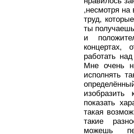
нравилось за
,несмотря на 
труд, которы
ты получаешь
и положите
концертах, о
работать над
Мне очень н
исполнять та
определённы
изобразить 
показать хар
такая возмож
такие разн
можешь пе