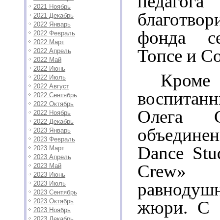
педаго
2021 Ноябрь
благотвор
2021 Декабрь
2022 Январь
фонда се
2022 Февраль
2022 Март
Топсе и Со
2022 Апрель
2022 Май
2022 Июнь
Кро
2022 Июль
2022 Август
воспитан
2022 Сентябрь
2022 Октябрь
Олега С
2022 Ноябрь
2022 Декабрь
объедин
2023 Январь
2023 Февраль
Dance Stud
2023 Март
2023 Апрель
Crew» 
2023 Май
2023 Июнь
равноду
2023 Июль
2023 Сентябрь
2023 Октябрь
жюри. С 
2023 Ноябрь
2023 Декабрь