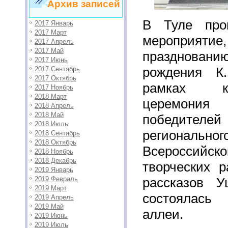
Архив записей
В Туле про
2017 Январь
2017 Март
мероприят
2017 Апрель
2017 Май
праздновани
2017 Июнь
рождения К
2017 Сентябрь
2017 Октябрь
рамках к
2017 Ноябрь
2018 Март
церемони
2018 Апрель
2018 Май
победите
2018 Июль
региона
2018 Сентябрь
2018 Октябрь
Всероссий
2018 Ноябрь
2018 Декабрь
творческих р
2019 Январь
2019 Февраль
рассказов У
2019 Март
состоялась
2019 Апрель
2019 Май
аллеи.
2019 Июнь
2019 Июль