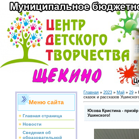
Главная
»
2023
»
Май
»
29
» 
сказок и рассказов Ушинског
Меню сайта
Юсова Кристина - призёр
Ушинского!
Главная страница
Новости
Сведения об
образовательной