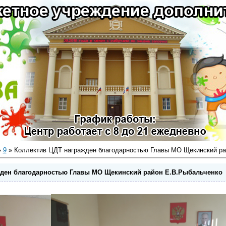
»
9
» Коллектив ЦДТ награжден благодарностью Главы МО Щекинский ра
жден благодарностью Главы МО Щекинский район Е.В.Рыбальченко