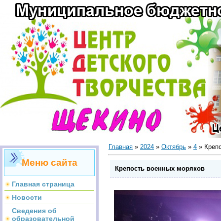
Главная
»
2024
»
Октябрь
»
4
» Крепо
Меню сайта
Крепость военных моряков
Главная страница
Новости
Сведения об
образовательной