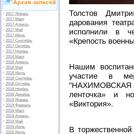
Архив записей
Толстов Дмитр
2017 Январь
2017 Март
дарования театр
2017 Апрель
исполнили в че
2017 Май
2017 Июнь
«Крепость военны
2017 Сентябрь
2017 Октябрь
2017 Ноябрь
2018 Март
2018 Апрель
Нашим воспитан
2018 Май
2018 Июль
участие в мер
2018 Сентябрь
"НАХИМОВСКАЯ Л
2018 Октябрь
2018 Ноябрь
ленточка» и н
2018 Декабрь
2019 Январь
«Виктория».
2019 Февраль
2019 Март
2019 Апрель
2019 Май
2019 Июнь
В торжественной
2019 Июль