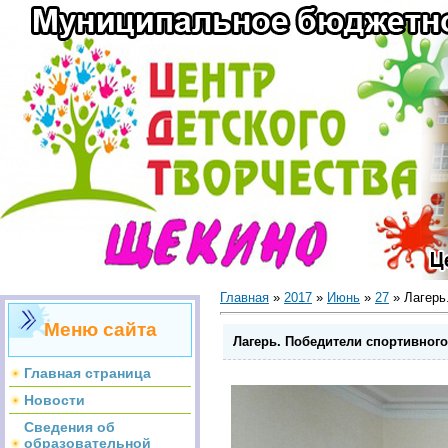
Главная
»
2017
»
Июнь
»
27
» Лагерь
Меню сайта
Лагерь. Победители спортивного
Главная страница
Новости
Сведения об
образовательной