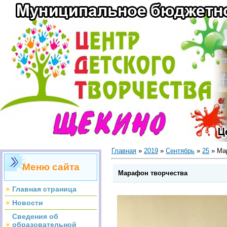
Главная
»
2019
»
Сентябрь
»
25
» Ма
Меню сайта
Марафон творчества
Главная страница
Новости
Сведения об
образовательной