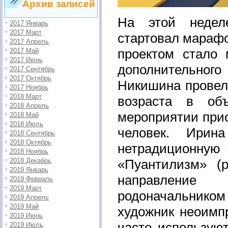
Архив записей
На этой недел
2017 Январь
2017 Март
стартовал марафо
2017 Апрель
проектом стало 
2017 Май
2017 Июнь
дополнительно
2017 Сентябрь
2017 Октябрь
Никишина провела
2017 Ноябрь
2018 Март
возраста в об
2018 Апрель
мероприятии прис
2018 Май
2018 Июль
человек. Ирин
2018 Сентябрь
2018 Октябрь
нетрадиционную 
2018 Ноябрь
2018 Декабрь
«Пуантилизм» (
2019 Январь
направление 
2019 Февраль
2019 Март
родоначальнико
2019 Апрель
2019 Май
художник неоимп
2019 Июнь
часто использую
2019 Июль