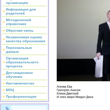
организации
Информация для
родителей
Методический
справочник
Обратная связь
Независимая оценка
качества образования
Персональные
данные
Организация
образовательного
процесса
Дистанционное
обучение
Наставничество
Агеева Ева
МОЦ
Григорян Анисия
Клюев Дмитрий
Профориентация
И член жюри Мигдал Дина