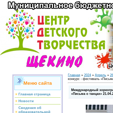
Главная
»
2024
»
Апрель
»
2
конкурс - фестиваль «Письма 
Меню сайта
Международный хореогра
«Письма о танцах» 21.04.2
Главная страница
Новости
Сведения об
образовательной