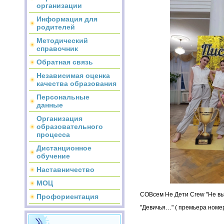
организации
Информация для
родителей
Методический
справочник
Обратная связь
Независимая оценка
качества образования
Персональные
данные
Организация
образовательного
процесса
Дистанционное
обучение
Наставничество
МОЦ
СОВсем Не Дети Crew "Не вы
Профориентация
"Девичья…" ( премьера номер