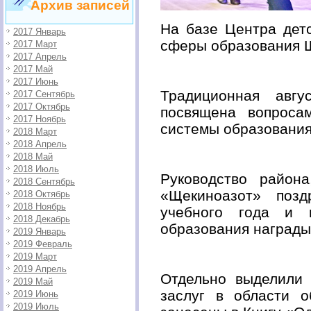
Архив записей
На базе Центра детс
2017 Январь
сферы образования 
2017 Март
2017 Апрель
2017 Май
2017 Июнь
Традиционная авгу
2017 Сентябрь
2017 Октябрь
посвящена вопроса
2017 Ноябрь
системы образования
2018 Март
2018 Апрель
2018 Май
2018 Июль
Руководство район
2018 Сентябрь
«Щекиноазот» позд
2018 Октябрь
2018 Ноябрь
учебного года и 
2018 Декабрь
образования наград
2019 Январь
2019 Февраль
2019 Март
2019 Апрель
Отдельно выделили
2019 Май
заслуг в области о
2019 Июнь
2019 Июль