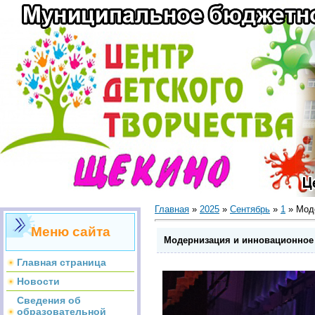
Главная
»
2025
»
Сентябрь
»
1
» Моде
Меню сайта
Модернизация и инновационное
Главная страница
Новости
Сведения об
образовательной