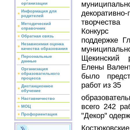
муниципал
организации
Информация для
декоративно-
родителей
творчества
Методический
справочник
Конкурс 
Обратная связь
поддержке Г
Независимая оценка
муниципаль
качества образования
Щекинский 
Персональные
данные
Елены Валент
Организация
образовательного
было предс
процесса
работ из 35
Дистанционное
обучение
образовател
Наставничество
всего 242 р
МОЦ
"Декор" одер
Профориентация
Костюковск