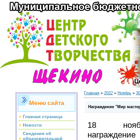
Главная
»
2022
»
Ноябрь
»
3
Меню сайта
Награждение "Мир масте
Главная страница
18 ноябр
Новости
награжден
Сведения об
образовательной