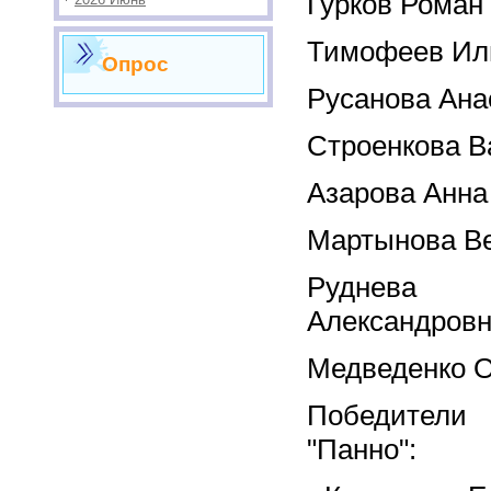
Гурков Роман
Тимофеев Ил
Опрос
Русанова Ана
Строенкова В
Азарова Анна
Мартынова В
Руднев
Александров
Медведенко О
Победите
"Панно":