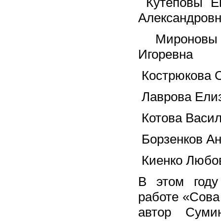
Кутеповы Ек
Александров
Мироновы
Игоревна
Кострюкова 
Лаврова Ели
Котова Васи
Борзенков А
Киенко Любо
В этом году
работе «Сова
автор Суми