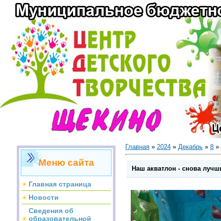
Главная
»
2024
»
Декабрь
»
8
» 
Меню сайта
Наш акватлон - снова лучши
Главная страница
Новости
Сведения об
образовательной