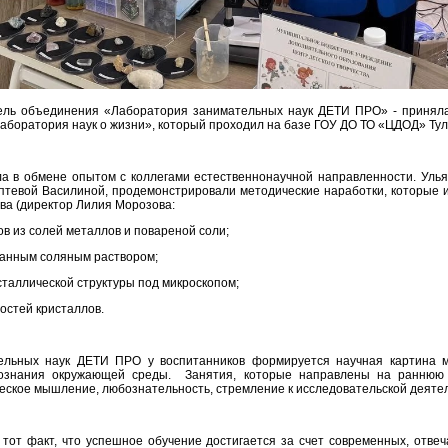
тель объединения «Лаборатория занимательных наук ДЕТИ ПРО» - приняла
Лаборатория наук о жизни», который проходил на базе ГОУ ДО ТО «ЦДОД» Тул
а в обмене опытом с коллегами естественнонаучной направленности. Уль
птевой Василиной, продемонстрировали методические наработки, которые 
тва (директор Лилия Морозова:
в из солей металлов и повареной соли;
ванным соляным раствором;
сталлической структуры под микроскопом;
остей кристаллов.
ельных наук ДЕТИ ПРО у воспитанников формируется научная картина м
ознания окружающей среды. Занятия, которые направлены на раннюю
ческое мышление, любознательность, стремление к исследовательской деяте
тот факт, что успешное обучение достигается за счет современных, отве