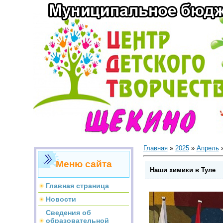
Главная
»
2025
»
Апрель
Меню сайта
Наши химики в Туле
Главная страница
Новости
Сведения об
образовательной