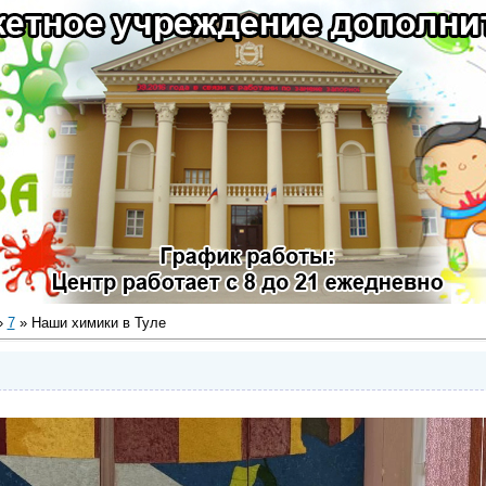
»
7
» Наши химики в Туле