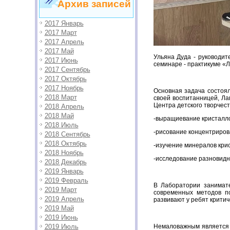
Архив записей
2017 Январь
2017 Март
2017 Апрель
2017 Май
Ульяна Дуда - руководи
2017 Июнь
семинаре - практикуме «
2017 Сентябрь
2017 Октябрь
2017 Ноябрь
Основная задача состоял
2018 Март
своей воспитанницей, Ла
Центра детского творчес
2018 Апрель
2018 Май
-выращиевание кристалло
2018 Июль
-рисование концентриро
2018 Сентябрь
2018 Октябрь
-изучение минералов кри
2018 Ноябрь
-исследование разновидн
2018 Декабрь
2019 Январь
2019 Февраль
В Лаборатории занимат
2019 Март
современных методов п
2019 Апрель
развивают у ребят крити
2019 Май
2019 Июнь
2019 Июль
Немаловажным является 