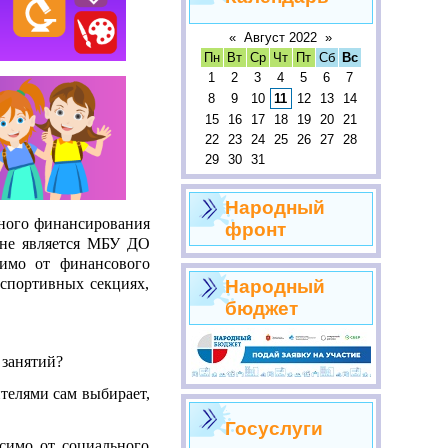
«
Август 2022
»
Пн
Вт
Ср
Чт
Пт
Сб
Вс
1
2
3
4
5
6
7
8
9
10
11
12
13
14
15
16
17
18
19
20
21
22
23
24
25
26
27
28
29
30
31
Народный
нного финансирования
фронт
оне является МБУ ДО
симо от финансового
 спортивных секциях,
Народный
бюджет
 занятий?
телями сам выбирает,
Госуслуги
исимо от социального