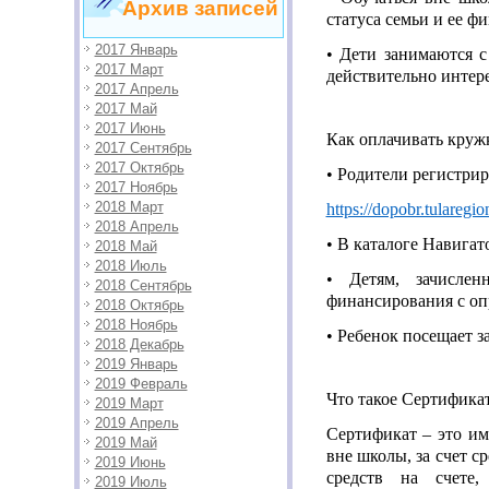
Архив записей
статуса семьи и ее ф
2017 Январь
• Дети занимаются 
2017 Март
действительно интер
2017 Апрель
2017 Май
2017 Июнь
Как оплачивать круж
2017 Сентябрь
2017 Октябрь
• Родители регистри
2017 Ноябрь
2018 Март
https://dopobr.tularegio
2018 Апрель
• В каталоге Навигат
2018 Май
2018 Июль
• Детям, зачислен
2018 Сентябрь
финансирования с оп
2018 Октябрь
2018 Ноябрь
• Ребенок посещает з
2018 Декабрь
2019 Январь
2019 Февраль
Что такое Сертифик
2019 Март
2019 Апрель
Сертификат – это им
2019 Май
вне школы, за счет с
2019 Июнь
средств на счете,
2019 Июль