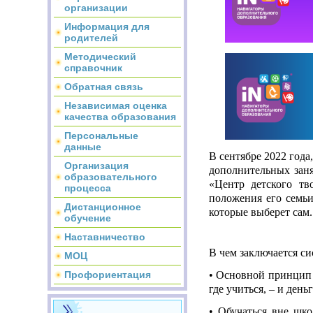
организации
Информация для
родителей
Методический
справочник
Обратная связь
Независимая оценка
качества образования
Персональные
данные
В сентябре 2022 года,
Организация
дополнительных зан
образовательного
«Центр детского тв
процесса
положения его семьи
Дистанционное
которые выберет сам.
обучение
Наставничество
В чем заключается с
МОЦ
Профориентация
• Основной принцип 
где учиться, – и день
• Обучаться вне шко