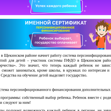
 в
Щекинском районе начнет работу система персонифицирова
ятий для детей – участник системы ПФДО в Щекинском рай
орчества». Это значит, что теперь каждый ребенок не зави
 сможет заниматься, кроме школы, в кружках по интересам и
 Средства на обучение детей выделяет государство.
истема персонифицированного финансирования дополнительных
программы: собственный выбор ребенка. Ребенок вместе с роди
ги следуют за ним!
лы получает возможность каждый ребенок в регионе, не зав