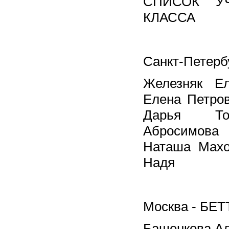
СПИСОК У
КЛАССА
Санкт-Петер
Железняк Ел
Елена Петров
Дарья То
Абросимова
Наташа Махо
Надя
Москва - БЕТ
Башенкова А