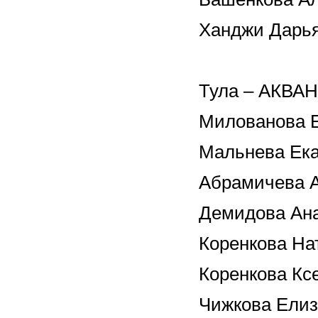
Ханджи Дарь
Тула – АКВА
Милованова 
Мальнева Ек
Абрамичева 
Демидова Ан
Коренкова На
Коренкова Кс
Чижкова Елиз