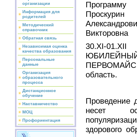
Программу
организации
Информация для
Проску
родителей
Александрови
Методический
справочник
Викторовна
Обратная связь
30.XI-01.
Независимая оценка
качества образования
ЮБИЛЕЙ
Персональные
ПЕРВОМАЙ
данные
Организация
область.
образовательного
процесса
Дистанционное
обучение
Проведение д
Наставничество
несет ос
МОЦ
популяризаци
Профориентация
здорового об