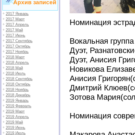
Архив записей
2017 Январь
2017 Март
Номинация эстрад
2017 Апрель
2017 Май
2017 Июнь
Вокальная группа 
2017 Сентябрь
2017 Октябрь
Дуэт, Разнатовски
2017 Ноябрь
2018 Март
Дуэт, Анисия Гри
2018 Апрель
Новикова Елизавет
2018 Май
2018 Июль
Анисия Григорян(с
2018 Сентябрь
2018 Октябрь
Дмитрий Клюев(со
2018 Ноябрь
Зотова Мария(сол
2018 Декабрь
2019 Январь
2019 Февраль
2019 Март
Номинация совре
2019 Апрель
2019 Май
2019 Июнь
Макарова Анастас
2019 Июль