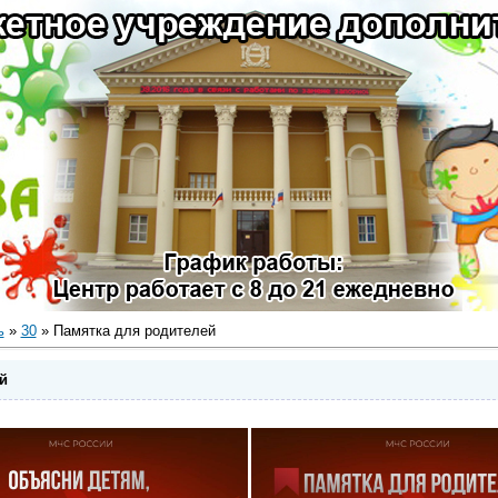
ь
»
30
» Памятка для родителей
й