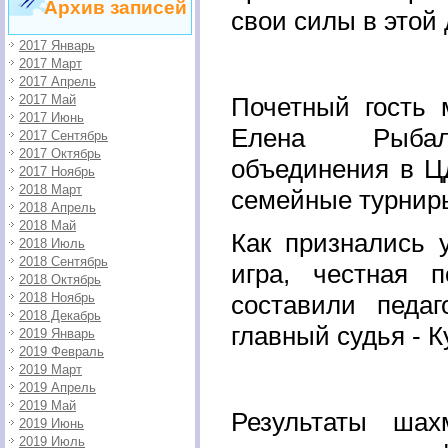
Архив записей
свои силы в этой
2017 Январь
2017 Март
2017 Апрель
2017 Май
Почетный гость 
2017 Июнь
Елена Рыбаль
2017 Сентябрь
2017 Октябрь
объединения в Ц
2017 Ноябрь
2018 Март
семейные турниры
2018 Апрель
2018 Май
Как признались у
2018 Июль
2018 Сентябрь
игра, честная 
2018 Октябрь
2018 Ноябрь
составили педа
2018 Декабрь
главный судья - К
2019 Январь
2019 Февраль
2019 Март
2019 Апрель
2019 Май
Результаты шах
2019 Июнь
2019 Июль