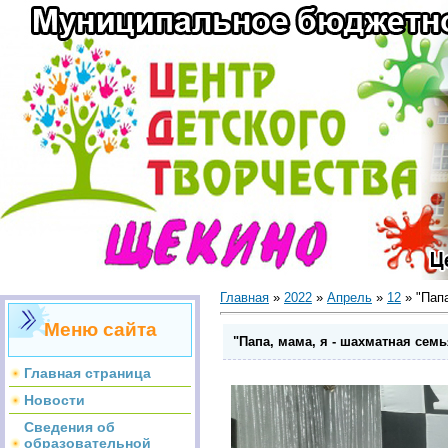
Главная
»
2022
»
Апрель
»
12
» "Папа
Меню сайта
"Папа, мама, я - шахматная семь
Главная страница
Новости
Сведения об
образовательной