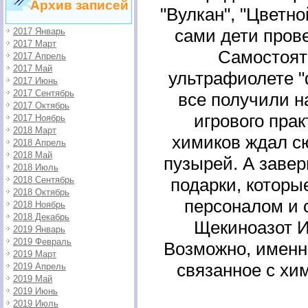
Архив записей
"Вулкан", "Цветно
сами дети пров
2017 Январь
2017 Март
Самостоят
2017 Апрель
2017 Май
ультрафиолете "
2017 Июнь
2017 Сентябрь
все получили н
2017 Октябрь
игрового прак
2017 Ноябрь
2018 Март
химиков ждал с
2018 Апрель
2018 Май
пузырей. А заве
2018 Июль
2018 Сентябрь
подарки, которы
2018 Октябрь
персоналом и 
2018 Ноябрь
2018 Декабрь
Щекиноазот И
2019 Январь
2019 Февраль
Возможно, именно
2019 Март
связанное с хим
2019 Апрель
2019 Май
2019 Июнь
2019 Июль