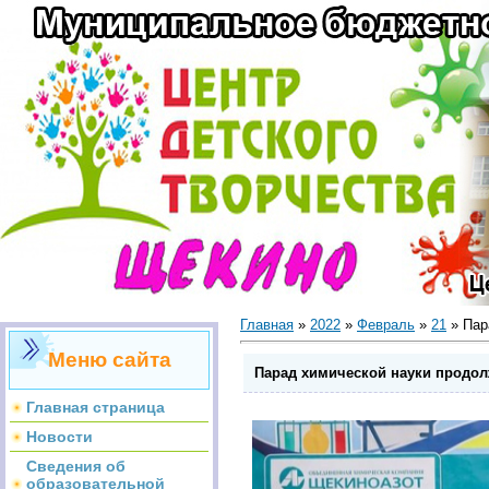
Главная
»
2022
»
Февраль
»
21
» Пар
Меню сайта
Парад химической науки продол
Главная страница
Новости
Сведения об
образовательной