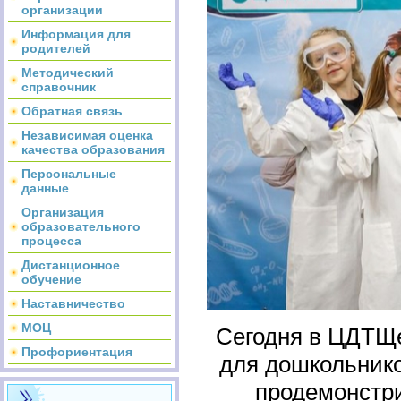
организации
Информация для
родителей
Методический
справочник
Обратная связь
Независимая оценка
качества образования
Персональные
данные
Организация
образовательного
процесса
Дистанционное
обучение
Наставничество
МОЦ
Сегодня в ЦДТЩе
Профориентация
для дошкольников
продемонстри