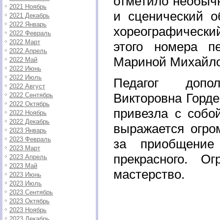
отметило необыч
2021 Ноябрь
и сценический о
2021 Декабрь
2022 Январь
хореографически
2022 Февраль
2022 Март
этого номера пе
2022 Апрель
Мариной Михайл
2022 Май
2022 Июнь
2022 Июль
Педагог допол
2022 Август
Викторовна Горде
2022 Сентябрь
2022 Октябрь
привезла с собо
2022 Ноябрь
2022 Декабрь
выражается огро
2023 Январь
2023 Февраль
за приобщение
2023 Март
прекрасного. 
2023 Апрель
2023 Май
мастерство.
2023 Июнь
2023 Июль
2023 Сентябрь
2023 Октябрь
2023 Ноябрь
2023 Декабрь