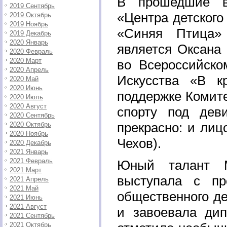
В прошедшие в
2019 Сентябрь
«Центра детского
2019 Октябрь
2019 Ноябрь
«Синяя Птица» 
2019 Декабрь
2020 Январь
является Оксана 
2020 Февраль
2020 Март
во Всероссийско
2020 Апрель
Искусства «В к
2020 Май
2020 Июнь
поддержке Комите
2020 Июль
2020 Август
спорту под дев
2020 Сентябрь
прекрасно: и лиц
2020 Октябрь
2020 Ноябрь
Чехов).
2020 Декабрь
2021 Январь
2021 Февраль
Юный талант М
2021 Март
выступала с пр
2021 Апрель
2021 Май
общественного д
2021 Июнь
2021 Август
и завоевала ди
2021 Сентябрь
2021 Октябрь