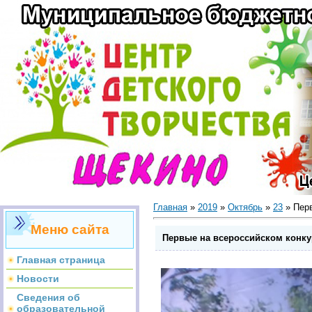
Главная
»
2019
»
Октябрь
»
23
» Перв
Меню сайта
Первые на всероссийском конку
Главная страница
Новости
Сведения об
образовательной