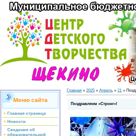
Главная
»
2025
»
Апрель
»
21
» Позд
Меню сайта
Поздравляем «Стронг»!
Главная страница
Новости
Сведения об
образовательной