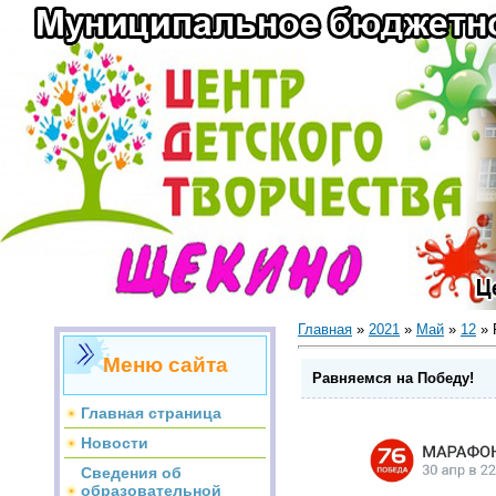
Главная
»
2021
»
Май
»
12
» 
Меню сайта
Равняемся на Победу!
Главная страница
Новости
Сведения об
образовательной