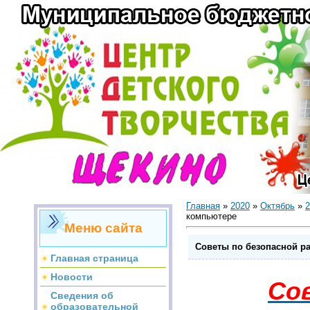
Главная
»
2020
»
Октябрь
»
2
компьютере
Меню сайта
Советы по безопасной р
Главная страница
Новости
Со
Сведения об
образовательной