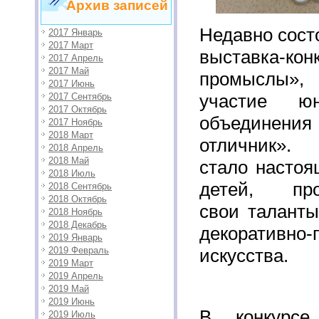
Архив записей
Недавно сост
2017 Январь
2017 Март
выставка-к
2017 Апрель
2017 Май
промыслы», 
2017 Июнь
участие ю
2017 Сентябрь
2017 Октябрь
объедине
2017 Ноябрь
2018 Март
отличник».
2018 Апрель
2018 Май
стало настоя
2018 Июль
детей, про
2018 Сентябрь
2018 Октябрь
свои таланты
2018 Ноябрь
2018 Декабрь
декоративно-
2019 Январь
2019 Февраль
искусства.
2019 Март
2019 Апрель
2019 Май
2019 Июнь
В конкурсе
2019 Июль