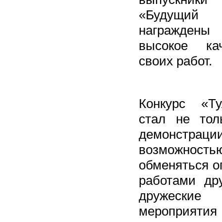
«Будущий 
награжден
высокое ка
своих работ.
Конкурс «Т
стал не тол
демонстрац
возможно
обменяться о
работами дру
дружески
мероприят