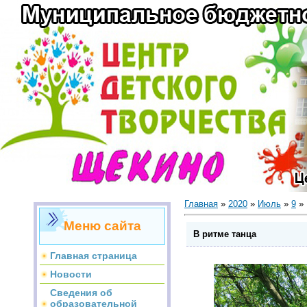
Главная
»
2020
»
Июль
»
9
» 
Меню сайта
В ритме танца
Главная страница
Новости
Сведения об
образовательной