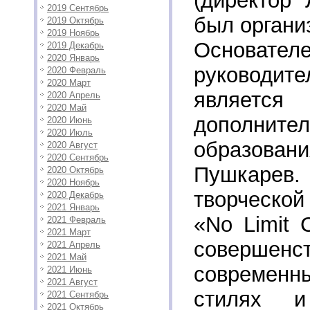
(директор 
2019 Сентябрь
был организ
2019 Октябрь
2019 Ноябрь
Основател
2019 Декабрь
2020 Январь
руководит
2020 Февраль
2020 Март
являет
2020 Апрель
2020 Май
дополнител
2020 Июнь
2020 Июль
образов
2020 Август
2020 Сентябрь
Пушкарев. 
2020 Октябрь
2020 Ноябрь
творческо
2020 Декабрь
2021 Январь
«No Limit 
2021 Февраль
2021 Март
соверше
2021 Апрель
2021 Май
современн
2021 Июнь
2021 Август
стилях и
2021 Сентябрь
2021 Октябрь