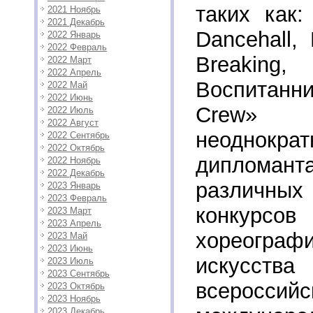
таких как:
2021 Ноябрь
2021 Декабрь
Dancehall, 
2022 Январь
2022 Февраль
Breaki
2022 Март
2022 Апрель
Воспитан
2022 Май
2022 Июнь
Crew»
2022 Июль
2022 Август
неоднокра
2022 Сентябрь
2022 Октябрь
дипломанта
2022 Ноябрь
2022 Декабрь
различны
2023 Январь
2023 Февраль
конкурсов
2023 Март
2023 Апрель
хореографи
2023 Май
2023 Июнь
искусств
2023 Июль
2023 Сентябрь
всероссий
2023 Октябрь
2023 Ноябрь
2023 Декабрь