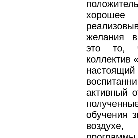
положите
хорошее
реализо
желания в
это то, 
коллектив «
настоя
воспитан
активный о
получен
обучения з
воздух
програ