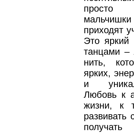
просто 
мальчишк
приходят у
Это яркий 
танцами –
нить, кот
ярких, эне
и уника
Любовь к а
жизни, к 
развивать 
получат