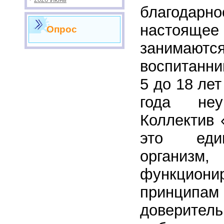
благод
настояще
Опрос
занимают
воспитанни
5 до 18 лет
года неу
Коллектив 
это еди
организм,
функцио
принципам
доверитель