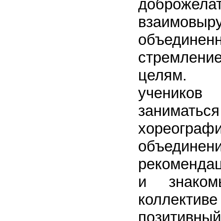
доброжелат
взаимо
объедин
стремле
целям. 
ученик
зани
хореограф
объед
рекомендац
и знаком
коллектив
позитивный