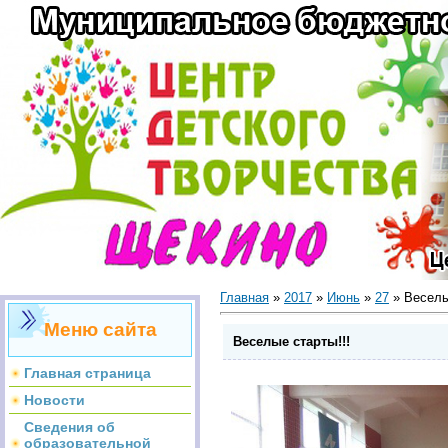
Главная
»
2017
»
Июнь
»
27
» Веселы
Меню сайта
Веселые старты!!!
Главная страница
Новости
Сведения об
образовательной